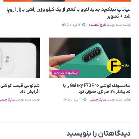
لپ‌تاپ تینک‌پد جدید لنوو با کمتر از یک کیلو وزن راهی بازار اروپا
شد + تصویر
نوشته شده توسط
تارخ ترهنده
12 مرداد 1405
پیشنهاد سردبیر
سامسونگ گوشی Galaxy F70 Pro را با
شیائومی قیمت گوشی‌ه
نمایشگر ۱۲۰ هرتزی معرفی کرد
افزایش داد
نوشته شده توسط
ساینا چمنی
12 مرداد 1405
نوشته شده توسط
ساینا چمنی
دیدگاهتان را بنویسید