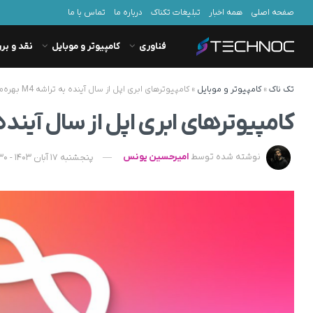
صفحه اصلی
همه اخبار
تبلیغات تکناک
درباره ما
تماس با ما
فناوری
کامپیوتر و موبایل
نقد و بر
تک ناک
»
کامپیوتر و موبایل
»
کامپیوترهای ابری اپل از سال آینده به تراشه M4 بهره‌مند می‌شوند
کامپیوترهای ابری اپل از سال آینده به تراشه M4 به
نوشته شده توسط
امیرحسین یونس
پنجشنبه 17 آبان 1403 - 18:30