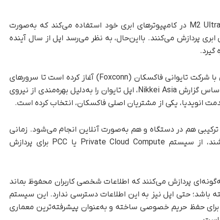
که اپل در‌حال‌حاضر از تراشه M2 Ultra در کامپیوترهای ابری خود استفاده می‌کند که به‌صورت
پردازش می‌کنند. بااین‌حال، به نظر می‌رسد اپل از سال آینده
گزارش‌ها نشان می‌دهند که کوپرتینویی‌ها مذاکراتی با شرکت تایوانی فاکسکان (Foxconn) آغاز کرده است تا سرورهای
جدید هوش مصنوعی خود را در این کشور بسازد. بر‌اساس گزارش Nikkei Asia، اپل تایوان را به‌دلیل بهره‌مندی از نیروی
 انویدیا، یکی از مشتریان اصلی فاکسکان، انتخاب کرده است.
رکیبی هم در دستگاه و هم به‌صورت آنلاین انجام می‌شود. زمانی
که مدل‌های زبانی داخلی دستگاه‌ها پاسخ‌گو نباشند، از سیستم Private Cloud Compute یا PCC برای پردازش
ه‌گونه‌ای پردازش می‌کنند که اطلاعات شخصی کاربران محفوظ بماند
شته باشد؛ حتی اپل نیز به این اطلاعات دسترسی ندارد. این سیستم
رای حفظ حریم خصوصی ساخته و به‌عنوان پیشرفته‌ترین معماری
است.