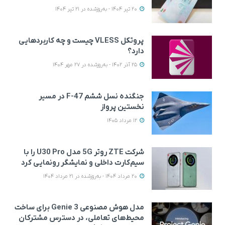
20 تیر 1404 - به‌روزشده در 21 تیر 1404
پروتکل VLESS چیست و چه کاربردهایی
دارد؟
25 آذر 1402 - به‌روزشده در 27 مهر 1404
جنگنده نسل ششم F-47 در مسیر
نخستین پرواز
12 مرداد 1405
شرکت ZTE روتر 5G مدل U30 Pro را با
سیم‌کارت داخلی و نمایشگر رونمایی کرد
20 مرداد 1404 - به‌روزشده در 21 مرداد 1404
مدل هوش مصنوعی Genie 3 برای ساخت
محیط‌های تعاملی، در دسترس مشترکان