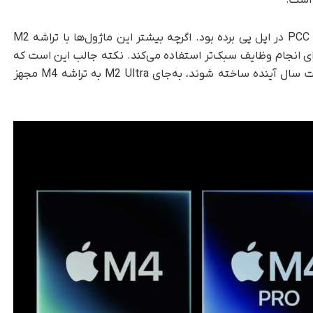
9to5Mac در اوایل سال ۲۰۲۳ به وجود ماژول‌های PCC در اپل پی برده بود. اگرچه بیشتر این ماژول‌ها با تراشه M2
می‌کنند، اپل از برخی تراشه‌های M1 نیز برای انجام وظایف سبک‌تر استفاده می‌کند. نکته جالب این است که
طبق گزارش‌های جدید، ماژول‌های PCC که قرار است سال آینده ساخته شوند، به‌جای M2 Ultra به تراشه M4 مجهز