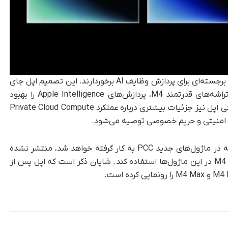
با توجه به اینکه تراشه‌های سری M4 از قابلیت‌های برجسته‌ای برای پردازش وظایف AI برخوردارند، این تصمیم اپل جای
تعجب ندارد. درواقع، اپل قصد دارد با استفاده از تراشه‌های قدرتمند M4، پردازش‌های Apple Intelligence را بهبود
ببخشد و تجربه کاربری بهتری فراهم کند. وبلاگ امنیتی اپل نیز جزئیات بیشتری درباره عملکرد Private Cloud Compute
احث امنیتی و حریم خصوصی توصیه می‌شود.
در‌حالی‌که هنوز اطلاعات دقیقی از نوع تراشه M4 که در ماژول‌های جدید PCC به کار گرفته خواهد شد، منتشر نشده
است، احتمالاً اپل از تراشه جدید معرفی‌نشده M4 Ultra در این ماژول‌ها استفاده کند. شایان ذکر است که اپل پس از