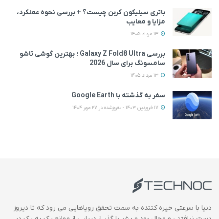
باتری سیلیکون کربن چیست؟ + بررسی نحوه عملکرد،
مزایا و معایب
13 مرداد 1405
بررسی Galaxy Z Fold8 Ultra ؛ بهترین گوشی تاشو
سامسونگ برای سال 2026
13 مرداد 1405
سفر به گذشته با Google Earth
17 فروردین 1403 - به‌روزشده در 27 مهر 1404
دنیا با سرعتی خیره کننده به سمت تحقق رویاهایی می رود که تا دیروز
دست نیافتنی و محال بود و بشر با گذر از دریایی از موانع یک به یک در