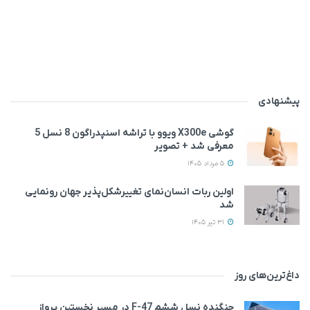
پیشنهادی
گوشی X300e ویوو با تراشه اسنپدراگون 8 نسل 5
معرفی شد + تصویر
5 مرداد 1405
اولین ربات انسان‌نمای تغییرشکل‌پذیر جهان رونمایی
شد
31 تیر 1405
داغ‌ترین‌های روز
جنگنده نسل ششم F-47 در مسیر نخستین پرواز