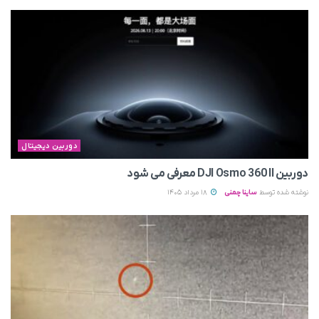
دوربین دیجیتال
دوربین DJI Osmo 360 II معرفی می‌ شود
نوشته شده توسط
ساینا چمنی
18 مرداد 1405