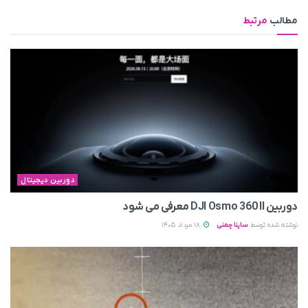
مطالب
مرتبط
دوربین دیجیتال
دوربین DJI Osmo 360 II معرفی می‌ شود
نوشته شده توسط
ساینا چمنی
18 مرداد 1405