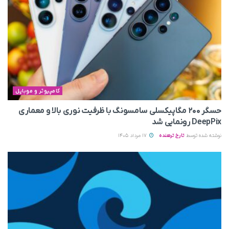
کامپیوتر و موبایل
حسگر ۲۰۰ مگاپیکسلی سامسونگ با ظرفیت نوری بالا و معماری
DeepPix رونمایی شد
نوشته شده توسط
تارخ ترهنده
17 مرداد 1405