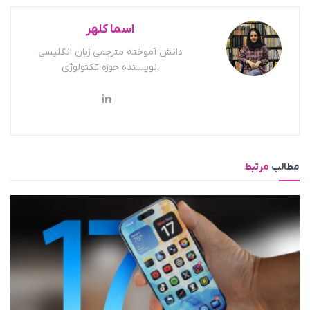
اسما کلهر
دانش آموخته مترجمی زبان انگلیسی
،نویسنده حوزه تکنولوژی
مطالب
مرتبط