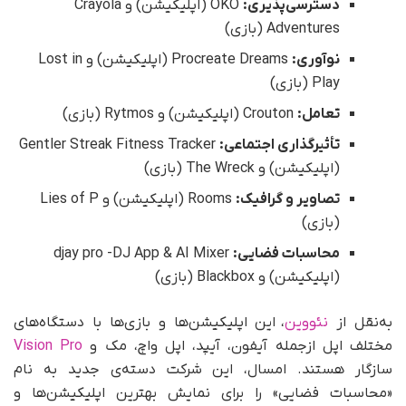
دسترسی‌پذیری:
OKO (اپلیکیشن) و Crayola
Adventures (بازی)
نوآوری:
Procreate Dreams (اپلیکیشن) و Lost in
Play (بازی)
تعامل:
Crouton (اپلیکیشن) و Rytmos (بازی)
تأثیرگذاری اجتماعی:
Gentler Streak Fitness Tracker
(اپلیکیشن) و The Wreck (بازی)
تصاویر و گرافیک:
Rooms (اپلیکیشن) و Lies of P
(بازی)
محاسبات فضایی:
djay pro -DJ App & AI Mixer
(اپلیکیشن) و Blackbox (بازی)
به‌نقل از
نئووین
، این اپلیکیشن‌ها و بازی‌ها با دستگاه‌های
مختلف اپل از‌جمله آیفون، آیپد، اپل واچ، مک و
Vision Pro
سازگار هستند. امسال، این شرکت دسته‌ی جدید به نام
«محاسبات فضایی» را برای نمایش بهترین اپلیکیشن‌ها و