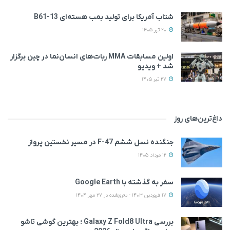
شتاب آمریکا برای تولید بمب هسته‌ای B61-13
20 تیر 1405
اولین مسابقات MMA ربات‌های انسان‌نما در چین برگزار
شد + ویدیو
27 تیر 1405
داغ‌ترین‌های روز
جنگنده نسل ششم F-47 در مسیر نخستین پرواز
12 مرداد 1405
سفر به گذشته با Google Earth
17 فروردین 1403 - به‌روزشده در 27 مهر 1404
بررسی Galaxy Z Fold8 Ultra ؛ بهترین گوشی تاشو