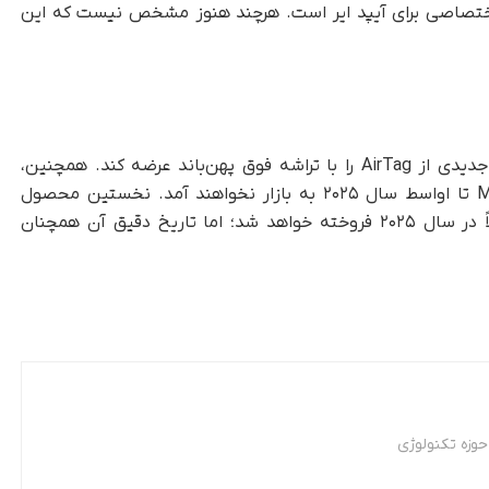
اختصاصی برای آیپد ایر است. هرچند هنوز مشخص نیست که این
علاوه‌بر محصولات گفته‌شده، اپل قصد دارد مدل جدیدی از AirTag را با تراشه فوق پهن‌باند عرضه کند. همچنین،
مدل‌های جدیدی همچون Mac Studio و Mac Pro تا اواسط سال ۲۰۲۵ به بازار نخواهند آمد. نخستین محصول
هوشمند خانگی مجهز به نمایشگر اپل نیز احتمالاً در سال ۲۰۲۵ فروخته خواهد شد؛ اما تاریخ دقیق آن همچنان
وزه تکنولوژی