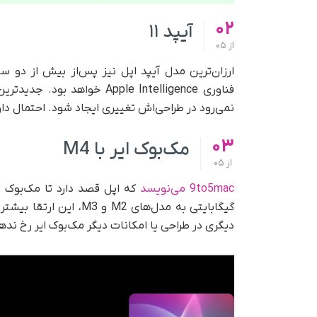
02
آیپد ۱۱
از
05
ارزان‌ترین مدل آیپد اپل نیز پس‌از بیش از دو س
فناوری Apple Intelligence خ
نمی‌رود در طراحی‌اش تغییری ایجاد شود. احتمال دارد که این م
03
مک‌بوک ایر با M4
از
05
9to5mac می‌نویسد
گیگابایتی به مدل‌های M2
دیگری در طراحی یا امکانات دیگر مک‌بوک ایر رخ نده