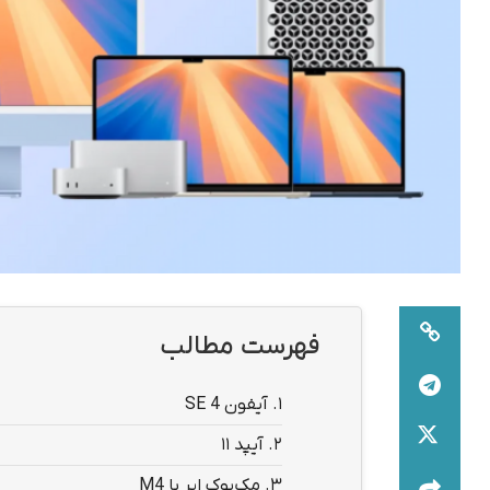
فهرست مطالب
1.
آیفون SE 4
2.
آیپد ۱۱
3.
مک‌بوک ایر با M4