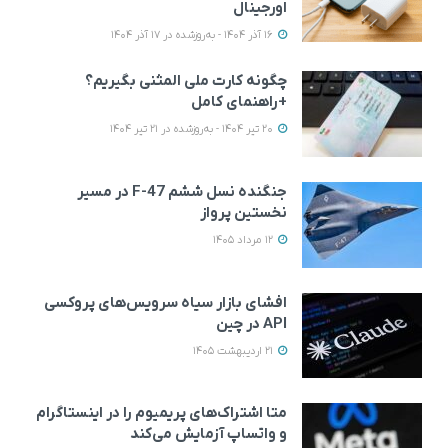
اورجینال
16 آذر 1404 - به‌روزشده در 17 آذر 1404
چگونه کارت ملی المثنی بگیریم؟
+راهنمای کامل
20 تیر 1404 - به‌روزشده در 21 تیر 1404
جنگنده نسل ششم F-47 در مسیر
نخستین پرواز
12 مرداد 1405
افشای بازار سیاه سرویس‌های پروکسی
API در چین
21 اردیبهشت 1405
متا اشتراک‌‌های پریمیوم را در اینستاگرام
و واتساپ آزمایش می‌کند