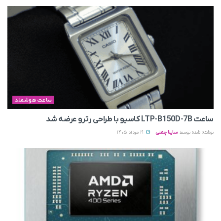
ساعت هوشمند
ساعت LTP-B150D-7B کاسیو با طراحی رترو عرضه شد
نوشته شده توسط
ساینا چمنی
19 مرداد 1405