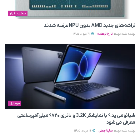
سخت افزار
تراشه‌های جدید AMD بدون NPU عرضه شدند
نوشته شده توسط
تارخ ترهنده
19 مرداد 1405
موبایل
شیائومی پد ۹ با نمایشگر 3.2K و باتری ۹۷۲۰ میلی‌آمپرساعتی
معرفی می‌شود
نوشته شده توسط
ساینا چمنی
19 مرداد 1405