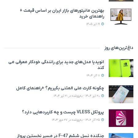
بهترین مانیتورهای بازار ایران بر اساس قیمت +
راهنمای خرید
19 تیر 1405
داغ‌ترین‌های روز
انویدیا مدل‌های جدید برای رانندگی خودکار معرفی می
کند
11 آذر 1404
چگونه کارت ملی المثنی بگیریم؟ +راهنمای کامل
20 تیر 1404 - به‌روزشده در 21 تیر 1404
پروتکل VLESS چیست و چه کاربردهایی دارد؟
25 آذر 1402 - به‌روزشده در 27 مهر 1404
جنگنده نسل ششم F-47 در مسیر نخستین پرواز