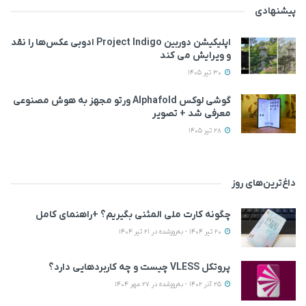
پیشنهادی
اپلیکیشن دوربین Project Indigo ادوبی عکس‌ها را نقد
و ویرایش می‌ کند
30 تیر 1405
گوشی لوکس Alphafold ورتو مجهز به هوش مصنوعی
معرفی شد + تصویر
28 تیر 1405
داغ‌ترین‌های روز
چگونه کارت ملی المثنی بگیریم؟ +راهنمای کامل
20 تیر 1404 - به‌روزشده در 21 تیر 1404
پروتکل VLESS چیست و چه کاربردهایی دارد؟
25 آذر 1402 - به‌روزشده در 27 مهر 1404