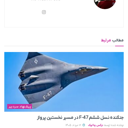
مطالب
مرتبط
پیشنهاد سردبیر
جنگنده نسل ششم F-47 در مسیر نخستین پرواز
نوشته شده توسط
نرگس چالوک
12 مرداد 1405