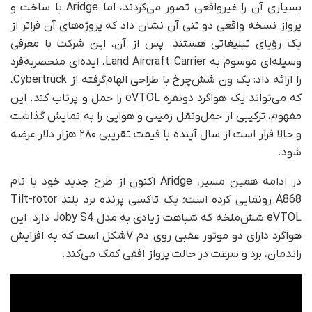
بسیاری آن را غیرواقعی تصور می‌کردند، اما Aridge با ساخت و
پرواز نسخه‌ واقعی دو تنی آن نشان داد که پروژه‌های آن فراتر از
یک رؤیای تبلیغاتی هستند. پس از آن، این شرکت با معرفی
وسیله‌ای موسوم به Land Aircraft Carrier، ایده‌ای منحصربه‌فرد
را ارائه داد: یک ون شش‌چرخ با طراحی الهام‌گرفته از Cybertruck،
که می‌تواند یک هواگرد دونفره‌ eVTOL را حمل و پرتاب کند. این
مفهوم، ترکیبی از حمل‌ونقل زمینی و هوایی را به نمایش گذاشت
و حالا قرار است از سال آینده با قیمت تقریبی ۲۸۰ هزار دلار عرضه
شود.
در ادامه‌ همین مسیر، Aridge اکنون از طرح جدید خود با نام
A868 رونمایی کرده است؛ یک تاکسی پرنده‌ برد بلند Tilt-rotor
eVTOL شش‌ملخه که شباهت زیادی به مدل Joby S4 دارد. این
هواگرد دارای دو موتور عقبی روی دم Vشکل است که به افزایش
راندمان، برد و سرعت در حالت پرواز افقی کمک می‌کند.