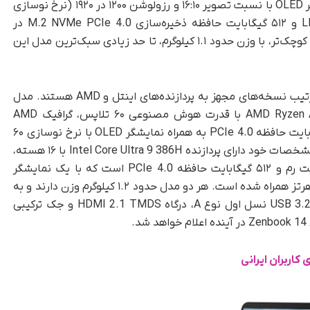
۴۵ تلاپس مجهز شده است. این دستگاه با نمایشگر OLED با نسبت تصویر ۱۶:۱۰ و رزولوشن ۱۲۰۰ در ۱۹۲۰ (نرخ نوسازی
۶۰ هرتز)، حداکثر ۱۶ گیگابایت حافظه رم LPDDR5X و ۵۱۲ گیگابایت حافظه ذخیره‌سازی M.2 NVMe PCIe 4.0 در
دسترس خواهد بود. این مدل به دلیل نیاز به باتری کوچک‌تر، با وزن حدود ۱.۱ کیلوگرم، تا حد زیادی سبک‌ترین مدل این
دو مدل دیگر یعنی UX3480AA و UX3480GA به ترتیب نسخه‌های مجهز به پردازنده‌های اینتل و AMD هستند. مدل
UX3480GA از پردازنده ۱۲ هسته‌ای AMD Ryzen AI 9 HX 475 با قدرت هوش مصنوعی ۶۰ تلاپس، گرافیک AMD
Radeon، حداکثر ۲۴ گیگابایت حافظه رم و ۵۱۲ گیگابایت حافظه PCIe 4.0 به همراه نمایشگر OLED با نرخ نوسازی ۶۰
هرتز بهره می‌برد. مدل UX3480AA نیز در بالاترین مشخصات خود دارای پردازنده Intel Core Ultra 9 386H با ۱۶ هسته،
واحد پردازش عصبی ۵۰ تلاپس، حداکثر ۲۴ گیگابایت رم و ۵۱۲ گیگابایت حافظه PCIe 4.0 است که با یک نمایشگر
OLED با رزولوشن ۱۸۰۰ در ۲۸۸۰ و نرخ نوسازی ۱۲۰ هرتز همراه شده است. هر دو مدل حدود ۱.۲ کیلوگرم وزن دارند و به
پورت‌های USB-C تاندربولت ۴، USB-C نسل دوم، USB 3.2 نسل اول نوع A، درگاه HDMI 2.1 TMDS و جک ترکیبی
.