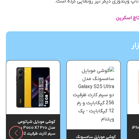
تاچ اسکرین
ار
گوشی موبایل شیائومی
iPh
مدل Poco X7 Pro دو
سیم کارت ظرفیت 512
گوشی موبایل سامسونگ