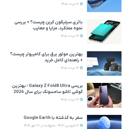
12 مرداد 1405
باتری سیلیکون کربن چیست؟ + بررسی
نحوه عملکرد، مزایا و معایب
13 مرداد 1405
بهترین موتور برق برای کامپیوتر چیست؟
+ راهنمای کامل خرید
2%
13 مرداد 1405
بررسی Galaxy Z Fold8 Ultra ؛ بهترین
گوشی تاشو سامسونگ برای سال 2026
13 مرداد 1405
گوشی موبایل شیائومی
گوشی موبایل سامسونگ
سفر به گذشته با Google Earth
مدل Redmi Note 15 4G
مدل Galaxy A56 دو سیم
دو سیم کارت ظرفیت 256
کارت ظرفیت 256 گیگابایت
17 فروردین 1403 - به‌روزشده در 27 مهر 1404
گوشی مو