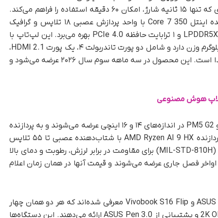
محفظه‌ای داخلی برای نگهداری و شارژ دارد؛ به طوری که تنها ۱۵ ثانیه شارژ، امکان ۶۰ دقیقه استفاده را فراهم می‌کند.
توان پردازشی این دستگاه توسط جدیدترین پردازنده اینتل Core 7 350 با واحد پردازش عصبی ۱۸ تلاپس و گرافیک
مجتمع تامین می‌شود و از حداکثر ۳۲ گیگابایت رم LPDDR5X و ۱ ترابایت حافظه PCIe 4.0 بهره می‌برد. این لپ‌تاپ با
عمر باتری یک‌روزه و قابلیت شارژ سریع، حدود ۱.۳ کیلوگرم وزن دارد و شامل دو پورت تاندربولت ۴، یک پورت HDMI 2.1،
دو پورت USB 3.2 نسل اول نوع A و جک ترکیبی صدا است. این محصول در سه ماهه سوم سال ۲۰۲۶ عرضه می‌شود و
فلاپ هوش مصنوعی
، مدل‌های ExpertBook P5 G2 و PM5 G2 در اندازه‌های ۱۴ و ۱۶ اینچی عرضه می‌شوند و به پردازنده
Intel Core Ultra 7 356H یا در مدل PM5 G2 به پردازنده AMD Ryzen AI 9 HX با شتاب‌دهنده عصبی تا ۵۵ تلاپس
مجهز هستند. این سری دارای استانداردهای نظامی (MIL-STD-810H) برای مقاومت در برابر لرزش، رطوبت و دمای بالا
 است. این مدل‌ها اواخر فصل جاری عرضه می‌شوند و قیمت آنها در همان زمان اعلام
در نهایت، مدل‌های تبدیل‌پذیر ASUS Vivobook S14 Flip و Vivobook S16 Flip معرفی شده‌اند که هر دو همان چهار
حالت چیدمان بدنه را به همراه نمایشگر لمسی 2K OLED و پشتیبانی از ASUS Pen 3.0 ارائه می‌دهند. این دستگاه‌ها