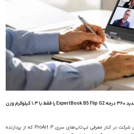
شرکت ایسوس در نمایشگاه کامپیوتکس، لپ‌تاپ جدید ۳۶۰ درجه ExpertBook B5 Flip G2 را فقط با ۱.۳ کیلوگرم وزن
، این شرکت در کنار معرفی لپ‌تاپ‌های سری ProArt P که از پردازنده