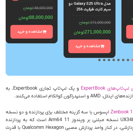
و رم
گیگابایت و رم 12 گیگابایت
مدل Galaxy S25 Ultra دو
– گلوبال
تومان
88,000,000
سیم کارت ظرفیت 256
گیگابایت و رم 12 گیگابایت
88,000,000
تومان
– پک ویتنام
تومان
271,000,000
مشاهده و خرید
271,000,000
تومان
مشاهده و خرید
‌تاپ‌های ExpertBook
و یک لپ‌تاپ تجاری Expertbook، به
ایسوس با سه گزینه مختلف برای پردازنده و دو نسخه
متفاوت از ویندوز 11 عرضه می‌شود. مدل UX3480QA نسخه مبتنی بر ویندوز 11 Arm64 است که به پردازنده
Snapdragon X X1 26 100 با ۸ هسته و ۸ رشته پردازشی، در کنار واحد پردازش عصبی Qualcomm Hexagon با قدرت