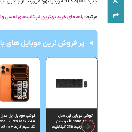
جدید RTX Spark انویدیا بهره می‌برند، از چندین لپ‌تاپ ویندوزی دیگر نیز رونمایی کرده است.
مرتبط:
راهنمای خرید بهترین لپ‌تاپ‌های لمسی و 
پر فروش ترین موبایل های باز
ل سامسونگ
گوشی موبایل اپل مدل
گوشی موبایل اپل مدل
مدل Galaxy S25 FE دو
iPhone 17 CH دو سیم
one 17 Pro Max ZAA
سیم کارت ظرفیت 256
کارت ظرفیت 256 گیگابایت
تک سیم کارت + eSim