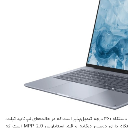
لپ‌تاپ جدید ExpertBook B5 Flip G2 ایسوس یک دستگاه ۳۶۰ درجه تبدیل‌پذیر است که در حالت‌های لپ‌تاپ، تبلت،
خیمه‌ای و ایستاده قابل استفاده است. این دستگاه دارای دوربین دوگانه و قلم استایلوس MPP 2.0 است که