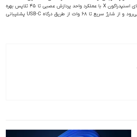
به عنوان مدل‌های ویندوز 11 Arm64، از پردازنده‌های اسنپدراگون X با عملکرد واحد پردازش عصبی تا ۴۵ تلاپس بهره
می‌برند. عمر باتری این مدل‌ها از ۲۰ ساعت فراتر می‌رود و از شارژ سریع تا ۶۸ وات از طریق درگاه USB-C پشتیبانی