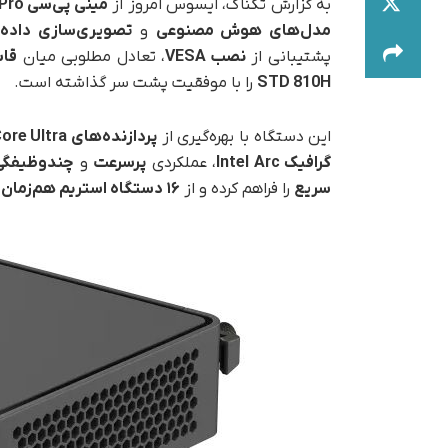
به گزارش تکناک، ایسوس امروز از
مینی پی‌سی NUC 15 Pro
مدل‌های هوش مصنوعی
و
تصویری‌سازی داده‌
پشتیبانی از
نصب VESA
، تعادل مطلوبی میان
قاب
STD 810H
را با موفقیت پشت سر گذاشته است.
این دستگاه با بهره‌گیری از
پردازنده‌های
Intel Core Ultra (
گرافیک
Intel Arc
، عملکردی
پرسرعت
و
چندوظیفگی 
سریع
را فراهم کرده و از
۱۶
دستگاه استریم هم‌زمان
و