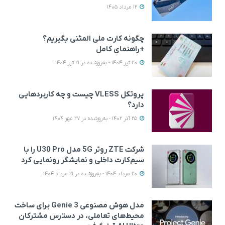
12 مرداد 1405
چگونه کارت ملی المثنی بگیریم؟
+راهنمای کامل
20 تیر 1404 - به‌روزشده در 21 تیر 1404
پروتکل VLESS چیست و چه کاربردهایی
دارد؟
25 آذر 1402 - به‌روزشده در 27 مهر 1404
شرکت ZTE روتر 5G مدل U30 Pro را با
سیم‌کارت داخلی و نمایشگر رونمایی کرد
20 مرداد 1404 - به‌روزشده در 21 مرداد 1404
مدل هوش مصنوعی Genie 3 برای ساخت
محیط‌های تعاملی، در دسترس مشترکان