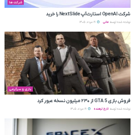
شرکت ها
شرکت OpenAI استارت‌آپ NextSlide را خرید
نوشته شده توسط
مانی
19 مرداد 1405
بازی و سرگرمی
فروش بازی GTA 5 از ۲۳۰ میلیون نسخه عبور کرد
نوشته شده توسط
تارخ ترهنده
19 مرداد 1405