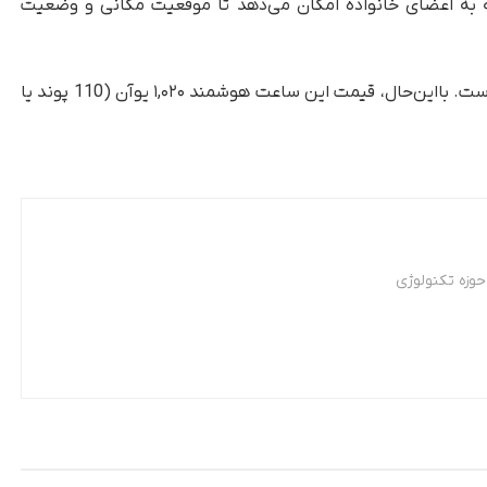
ز شامل می‌شود که به اعضای خانواده امکان می‌دهد تا موقعیت مکانی و وضعیت
ایسوس زمان عرضه‌ی VivoWatch 6 را اعلام نکرده است. بااین‌حال، قیمت این ساعت هوشمند ۱,۰۲۰ یوآن (110 پوند یا
وزه تکنولوژی