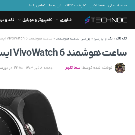
صفحه اصلی
همه اخبار
تبلیغات تکناک
درباره ما
تماس با ما
فناوری
کامپیوتر و موبایل
نقد و بر
تک ناک
»
نقد و بررسی
»
بررسی ساعت هوشمند
»
ساعت هوشمند VivoWatch 6 ایسوس با شارژدهی ۲ هفته‌ای رونمایی شد
ساعت هوشمند VivoWatch 6 ایسوس با شارژدهی ۲ هفته‌ای رونمایی شد
نوشته شده توسط
اسما کلهر
جمعه 8 تیر 1403 - 22:50
در
بررس