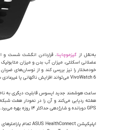
به‌نقل از
گیزموچاینا
، قراردادن انگشت شست و ا
عضلانی اسکلتی، میزان آب بدن و میزان متابولیک
VivoWatch 6 می‌تواند افزایش ناگهانی یا غیرعادی سطح استرس را تشخیص دهد.
ساعت هوشمند جدید ایسوس قابلیت دیگری به نام «
GPS دو‌بانده و شارژدهی حداکثر ۱۴ روزه بهره می‌برد.
اپلیکیشن  HealthConnect