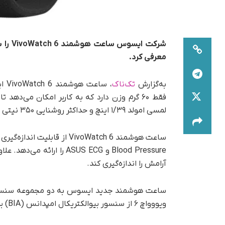
معرفی کرد.
به‌گزارش
تک‌ناک
، س
لمسی امولد ۱/۳۹ اینچ و حداکثر روشنایی ۳۵۰ نیتی مجهز شده است که با محافظ گوریلاگلس نیز پوشانده شده است.
Blood Pressure و ASUS ECG
آرامش را اندازه‌گیری کند.
ویووواچ ۶ از سنسور بیوالکتریکال امپدانس (BIA) برای اندازه‌گیری ترکیب بدنی نیز برخوردار است.