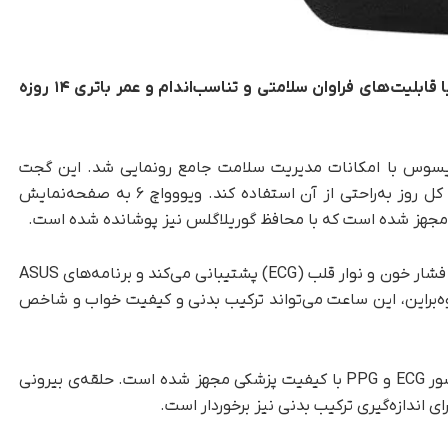
شرکت ایسوس ساعت هوشمند VivoWatch 6 را با قابلیت‌های فراوان سلامتی و تناسب‌اندام و عمر باتری ۱۴ روزه
اعت هوشمند VivoWatch 6 ایسوس با امکانات مدیریت سلامت جامع رونمایی شد. این گجت
فقط ۶۰ گرم وزن دارد که به کاربر امکان می‌دهد تا کل روز به‌راحتی از آن استفاده کند. ویووواچ ۶ به صفحه‌نمایش
ساعت هوشمند VivoWatch 6 از قابلیت اندازه‌گیری فشار خون و نوار قلب (ECG) پشتیبانی می‌کند و برنامه‌های ASUS
 را ارائه می‌دهد. علاوه‌براین، این ساعت می‌تواند ترکیب بدنی و کیفیت خواب و شاخص
ساعت هوشمند جدید ایسوس به دو مجموعه سنسور ECG و PPG با کیفیت پزشکی مجهز شده است. حلقه‌ی بیرونی