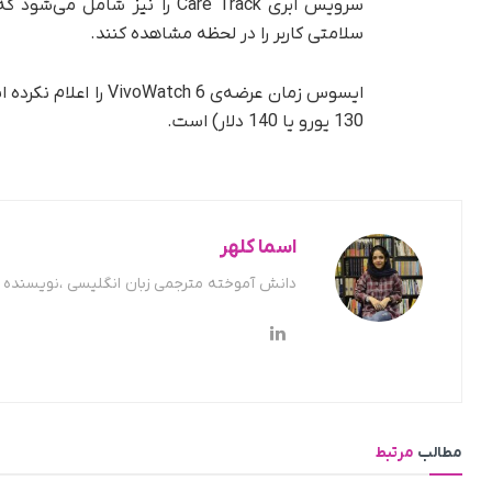
سرویس ابری Care Track را نی
سلامتی کاربر را در لحظه مشاهده کنند.
130 یورو یا 140 دلار) است.
اسما کلهر
دانش آموخته مترجمی زبان انگلیسی ،نویسنده ح
مطالب
مرتبط