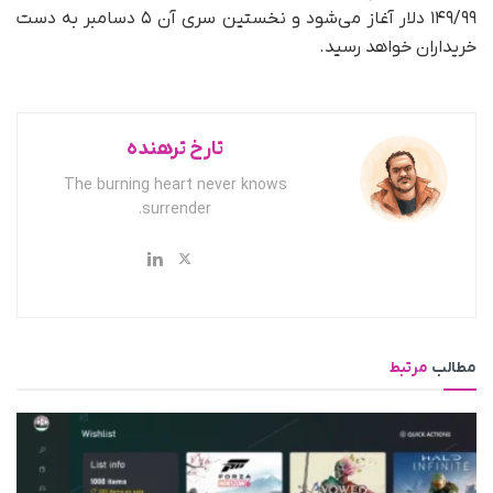
۱۴۹/۹۹ دلار آغاز می‌شود و نخستین سری آن ۵ دسامبر به دست
خریداران خواهد رسید.
تارخ ترهنده
The burning heart never knows
surrender.
مطالب
مرتبط