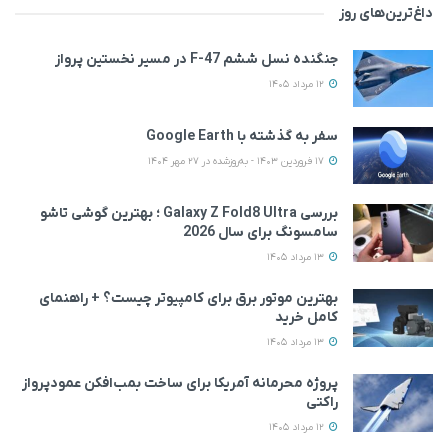
داغ‌ترین‌های روز
جنگنده نسل ششم F-47 در مسیر نخستین پرواز
12 مرداد 1405
سفر به گذشته با Google Earth
17 فروردین 1403 - به‌روزشده در 27 مهر 1404
بررسی Galaxy Z Fold8 Ultra ؛ بهترین گوشی تاشو
سامسونگ برای سال 2026
13 مرداد 1405
بهترین موتور برق برای کامپیوتر چیست؟ + راهنمای
کامل خرید
13 مرداد 1405
پروژه محرمانه آمریکا برای ساخت بمب‌افکن عمودپرواز
راکتی
12 مرداد 1405