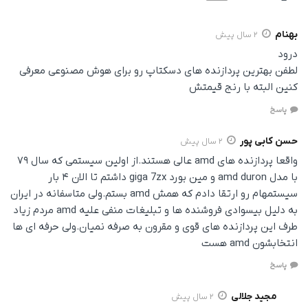
بهنام
2 سال پیش
درود
لطفن بهترین پردازنده های دسکتاپ رو برای هوش مصنوعی معرفی
کنین البته با رنج قیمتش
پاسخ
حسن کابی پور
2 سال پیش
واقعا پردازنده های amd عالی هستند.از اولین سیستمی که سال ۷۹
با مدل amd duron و مین بورد giga 7zx داشتم تا الان ۴ بار
سیستمهام رو ارتقا دادم که همش amd بستم.ولی متاسفانه در ایران
به دلیل بیسوادی فروشنده ها و تبلیغات منفی علیه amd مردم زیاد
طرف این پردازنده های قوی و مقرون به صرفه نمیان.ولی حرفه ای ها
انتخابشون amd هست
پاسخ
مجید جلالی
2 سال پیش