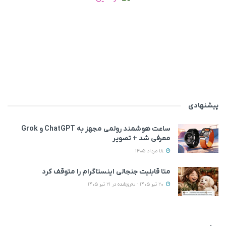
پیشنهادی
ساعت هوشمند رولمی مجهز به ChatGPT و Grok
معرفی شد + تصویر
18 مرداد 1405
متا قابلیت جنجالی اینستاگرام را متوقف کرد
20 تیر 1405 - به‌روزشده در 21 تیر 1405