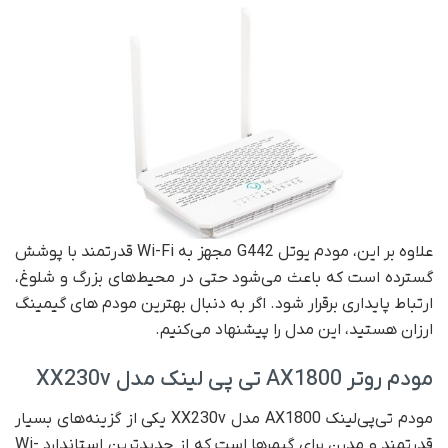
علاوه بر این، مودم یوتل G442 مجهز به Wi-Fi قدرتمند با پوشش
گسترده است که باعث می‌شود حتی در محیط‌های بزرگ و شلوغ،
ارتباط پایداری برقرار شود. اگر به دنبال بهترین مودم های گیمینگ
ارزان هستید، این مدل را پیشنهاد می‌کنیم.
مودم روتر AX1800 تی پی لینک مدل XX230v
مودم تی‌پی‌لینک AX1800 مدل XX230v یکی از گزینه‌های بسیار
قدرتمند و مدرن برای گیمرها است که از جدیدترین استاندارد Wi-