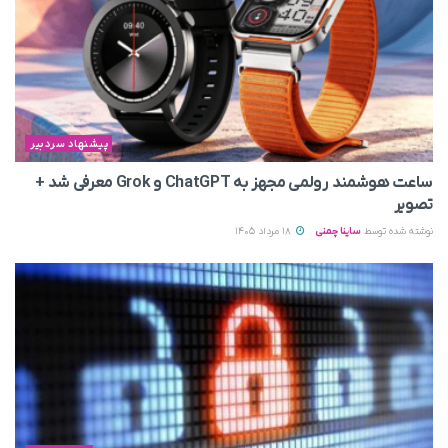
پیشنهاد سردبیر
ساعت هوشمند رولمی مجهز به ChatGPT و Grok معرفی شد +
تصویر
نوشته شده توسط
ساینا چمنی
18 مرداد 1405