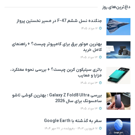
داغ‌ترین‌های روز
جنگنده نسل ششم F-47 در مسیر نخستین پرواز
12 مرداد 1405
بهترین موتور برق برای کامپیوتر چیست؟ + راهنمای
کامل خرید
13 مرداد 1405
باتری سیلیکون کربن چیست؟ + بررسی نحوه عملکرد،
مزایا و معایب
13 مرداد 1405
بررسی Galaxy Z Fold8 Ultra ؛ بهترین گوشی تاشو
سامسونگ برای سال 2026
13 مرداد 1405
سفر به گذشته با Google Earth
17 فروردین 1403 - به‌روزشده در 27 مهر 1404