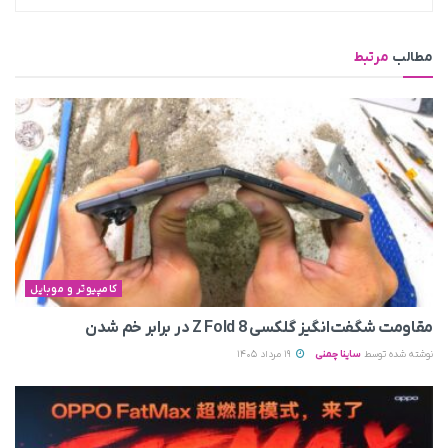
مطالب
مرتبط
کامپیوتر و موبایل
مقاومت شگفت‌انگیز گلکسی Z Fold 8 در برابر خم شدن
نوشته شده توسط
ساینا چمنی
19 مرداد 1405