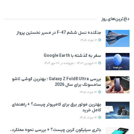
داغ‌ترین‌های روز
جنگنده نسل ششم F-47 در مسیر نخستین پرواز
12 مرداد 1405
سفر به گذشته با Google Earth
17 فروردین 1403 - به‌روزشده در 27 مهر 1404
بررسی Galaxy Z Fold8 Ultra ؛ بهترین گوشی تاشو
سامسونگ برای سال 2026
13 مرداد 1405
بهترین موتور برق برای کامپیوتر چیست؟ + راهنمای
کامل خرید
13 مرداد 1405
باتری سیلیکون کربن چیست؟ + بررسی نحوه عملکرد،