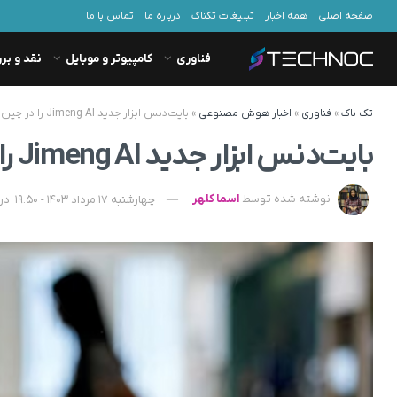
صفحه اصلی
همه اخبار
تبلیغات تکناک
درباره ما
تماس با ما
فناوری
کامپیوتر و موبایل
نقد و بر
تک ناک
»
فناوری
»
اخبار هوش مصنوعی
»
بایت‌دنس ابزار جدید Jimeng AI را در چین رونمایی کرد
بایت‌دنس ابزار جدید Jimeng AI را در چین رونمایی کرد
نوشته شده توسط
اسما کلهر
چهارشنبه 17 مرداد 1403 - 19:50
در