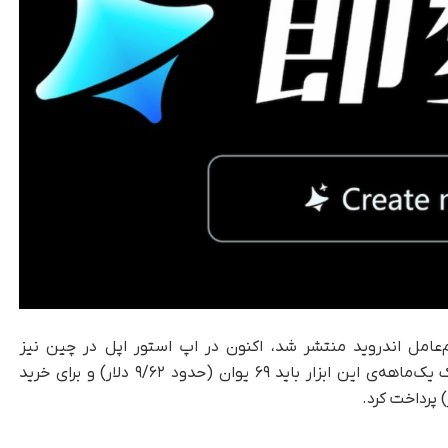
 ۳۱ جولای برای سیستم‌عامل اندروید منتشر شد، اکنون در اپ استور اپل در چین نیز
در‌دسترس است. ناگفته نماند که برای خرید اشتراک یک‌ماهه‌ی این ابزار باید ۶۹ یوان (حدود ۹/۶۲ دلار) و برای خرید