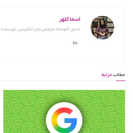
اسما کلهر
دانش آموخته مترجمی زبان انگلیسی ،نویسنده ح
مطالب
مرتبط