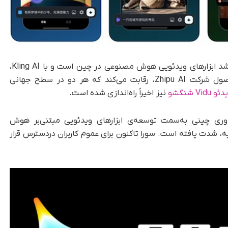
، Jimeng AI بخشی از بازار رو‌به‌رشد ابزارهای ویدئویی هوش مصنوعی در چین است و با Kling AI،
محصول شرکت کوئیشو (Kuaishou) و Ying، محصول شرکت Zhipu AI، رقابت می‌کند که هر دو در سطح جهانی
V شنگشو
نیز اخیراً راه‌اندازی شده است.
وری چینی به‌سمت توسعه‌ی ابزارهای ویدئویی مبتنی‌بر هوش
 از رونمایی Sora در ماه فوریه، شدت یافته است. سورا تاکنون برای عموم کاربران در‌دسترس قرار