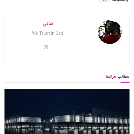
مانی
We Trust in God
مطالب
مرتبط