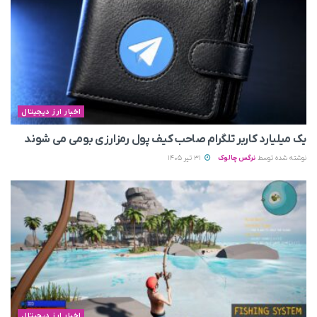
اخبار ارز دیجیتال
یک میلیارد کاربر تلگرام صاحب کیف پول رمزارزی بومی می‌ شوند
نوشته شده توسط
نرگس چالوک
31 تیر 1405
اخبار ارز دیجیتال