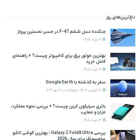
داغ‌ترین‌های روز
جنگنده نسل ششم F-47 در مسیر نخستین پرواز
12 مرداد 1405
بهترین موتور برق برای کامپیوتر چیست؟ + راهنمای
کامل خرید
13 مرداد 1405
سفر به گذشته با Google Earth
17 فروردین 1403 - به‌روزشده در 27 مهر 1404
باتری سیلیکون کربن چیست؟ + بررسی نحوه عملکرد،
مزایا و معایب
13 مرداد 1405
بررسی Galaxy Z Fold8 Ultra ؛ بهترین گوشی تاشو
سامسونگ برای سال 2026