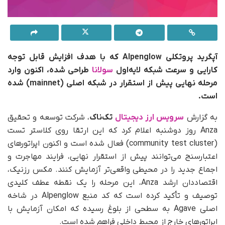
آپگرید پروتکلی Alpenglow که با هدف افزایش قابل توجه
کارایی و سرعت شبکه لایه‌اول
سولانا
طراحی شده، اکنون وارد
مرحله نهایی پیش از استقرار در شبکه اصلی (mainnet) شده
است.
به‌ گزارش
سرویس ارز دیجیتال
تک‌ناک
، شرکت توسعه و تحقیق
Anza روز دوشنبه اعلام کرد که این ارتقا روی کلاستر تست
(community test cluster) فعال شده است و اکنون اپراتورهای
اعتبارسنج می‌توانند پیش از استقرار نهایی، فرایند مهاجرت و
اجماع جدید را در محیطی واقعی‌تر آزمایش کنند. مکس رزنیک،
اقتصاددان ارشد Anza، این مرحله را یک نقطه عطف کلیدی
توصیف و تأکید کرده است که کد منبع Alpenglow در شاخه
اصلی Agave به سطحی از بلوغ رسیده که امکان آزمایش با
اپراتورهای خارج از محیط داخلی فراهم شده است.