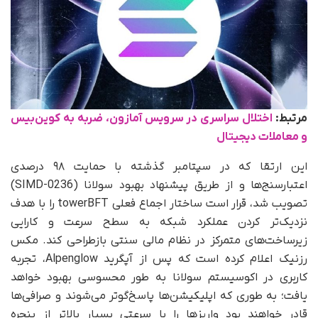
مرتبط:
اختلال سراسری در سرویس آمازون، ضربه به کوین‌بیس
و معاملات دیجیتال
این ارتقا که در سپتامبر گذشته با حمایت ۹۸ درصدی
اعتبارسنج‌ها و از طریق پیشنهاد بهبود سولانا (SIMD-0236)
تصویب شد، قرار است ساختار اجماع فعلی towerBFT را با هدف
نزدیک‌تر کردن عملکرد شبکه به سطح سرعت و کارایی
زیرساخت‌های متمرکز در نظام مالی سنتی بازطراحی کند. مکس
رزنیک اعلام کرده است که پس از آپگرید Alpenglow، تجربه
کاربری در اکوسیستم سولانا به‌ طور محسوسی بهبود خواهد
یافت؛ به‌ طوری که اپلیکیشن‌ها پاسخ‌گوتر می‌شوند و صرافی‌ها
قادر خواهند بود واریزها را با سرعتی بسیار بالاتر از پنجره