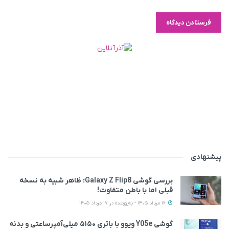
پیشنهادی
بررسی گوشی Galaxy Z Flip8؛ ظاهر شبیه به نسخه
قبلی اما با باطن متفاوت!
16 مرداد 1405 - به‌روزشده در 17 مرداد 1405
گوشی Y05e ویوو با باتری ۵۱۵۰ میلی‌آمپرساعتی و بدنه