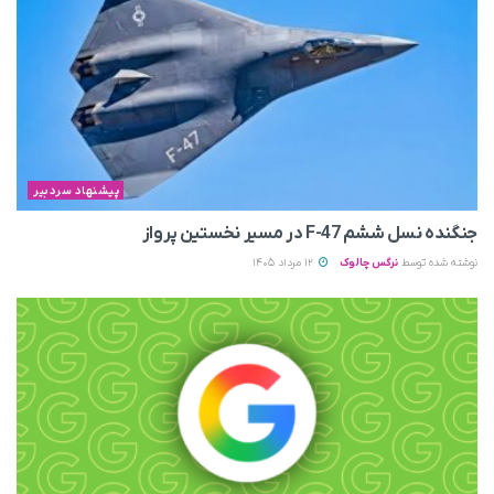
پیشنهاد سردبیر
جنگنده نسل ششم F-47 در مسیر نخستین پرواز
نوشته شده توسط
نرگس چالوک
12 مرداد 1405