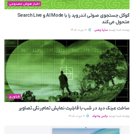
اخبار هوش مصنوعی
گوگل جستجوی صوتی اندروید را با AI Mode و Search Live
متحول می‌کند
نوشته شده توسط
ساینا چمنی
12 مرداد 1405
فناوری
ساخت عینک دید در شب با قابلیت نمایش تمام‌رنگی تصاویر
نوشته شده توسط
نرگس چالوک
12 مرداد 1405