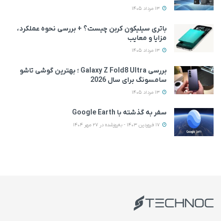
13 مرداد 1405
باتری سیلیکون کربن چیست؟ + بررسی نحوه عملکرد،
مزایا و معایب
13 مرداد 1405
بررسی Galaxy Z Fold8 Ultra ؛ بهترین گوشی تاشو
سامسونگ برای سال 2026
13 مرداد 1405
سفر به گذشته با Google Earth
17 فروردین 1403 - به‌روزشده در 27 مهر 1404