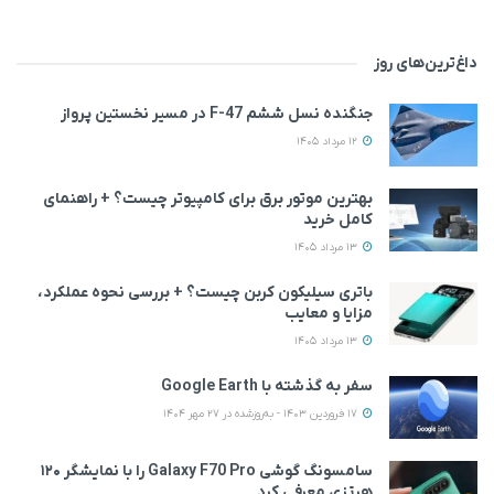
داغ‌ترین‌های روز
جنگنده نسل ششم F-47 در مسیر نخستین پرواز
12 مرداد 1405
بهترین موتور برق برای کامپیوتر چیست؟ + راهنمای
کامل خرید
13 مرداد 1405
باتری سیلیکون کربن چیست؟ + بررسی نحوه عملکرد،
مزایا و معایب
13 مرداد 1405
سفر به گذشته با Google Earth
17 فروردین 1403 - به‌روزشده در 27 مهر 1404
سامسونگ گوشی Galaxy F70 Pro را با نمایشگر ۱۲۰
هرتزی معرفی کرد