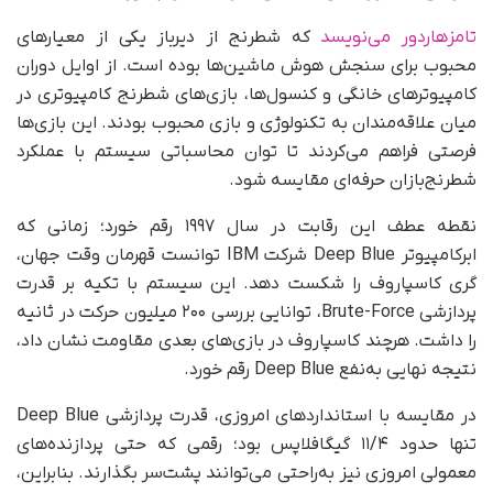
تامزهاردور می‌نویسد
که شطرنج از دیرباز یکی از معیارهای
محبوب برای سنجش هوش ماشین‌ها بوده است. از اوایل دوران
کامپیوترهای خانگی و کنسول‌ها، بازی‌های شطرنج کامپیوتری در
میان علاقه‌مندان به تکنولوژی و بازی محبوب بودند. این بازی‌ها
فرصتی فراهم می‌کردند تا توان محاسباتی سیستم با عملکرد
شطرنج‌بازان حرفه‌ای مقایسه شود.
نقطه عطف این رقابت در سال ۱۹۹۷ رقم خورد؛ زمانی که
ابرکامپیوتر Deep Blue شرکت IBM توانست قهرمان وقت جهان،
گری کاسپاروف را شکست دهد. این سیستم با تکیه بر قدرت
پردازشی Brute-Force، توانایی بررسی ۲۰۰ میلیون حرکت در ثانیه
را داشت. هرچند کاسپاروف در بازی‌های بعدی مقاومت نشان داد،
نتیجه نهایی به‌نفع Deep Blue رقم خورد.
در مقایسه با استانداردهای امروزی، قدرت پردازشی Deep Blue
تنها حدود ۱۱/۴ گیگافلاپس بود؛ رقمی که حتی پردازنده‌های
معمولی امروزی نیز به‌راحتی می‌توانند پشت‌سر بگذارند. بنابراین،