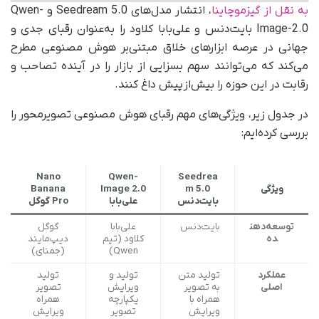
به نقل از گیزموچاینا
، انتشار مدل‌های Seedream 5.0 و Qwen-
Image-2.0 بایت‌دنس و علی‌بابا کلاود را به‌عنوان رقبای جدی و
جهانی در عرصه ابزارهای خلاق مبتنی‌بر هوش مصنوعی مطرح
می‌کند که می‌توانند سهم بسزایی از بازار را در آینده تصاحب و
رقابت در این حوزه را بیش‌ازپیش داغ کنند.
در جدول زیر، ویژگی‌های مهم رقبای هوش مصنوعی تصویرمحور را
بررسی کرده‌ایم:
Nano
Qwen-
Seedrea
ویژگی
m 5.0
Image 2.0
Banana
بایت‌دنس
علی‌بابا
Pro
گوگل
توسعه‌دهن
بایت‌دنس
علی‌بابا
گوگل
ده
کلاود (تیم
دیپ‌مایند
Qwen)
(جمنای)
عملکرد
تولید متن
تولید و
تولید
اصلی
به تصویر
ویرایش
تصویر
همراه با
یکپارچه
همراه
ویرایش
تصویر
ویرایش