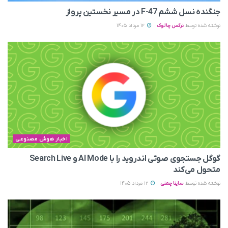
جنگنده نسل ششم F-47 در مسیر نخستین پرواز
نوشته شده توسط
نرگس چالوک
12 مرداد 1405
اخبار هوش مصنوعی
گوگل جستجوی صوتی اندروید را با AI Mode و Search Live
متحول می‌کند
نوشته شده توسط
ساینا چمنی
12 مرداد 1405