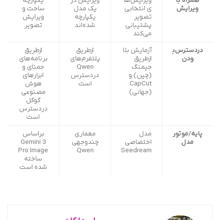
همراه با
ویرایش‌ها
ویرایش در
یکپارچه
ویرایش
ی انتخابی
یک مدل
ساخت و
تصویر
یکپارچه
ویرایش
پشتیبانی
شده‌اند
تصویر
می‌کند
دردسترس‌ب
آزمایش بتا
ازطریق
ازطریق
ودن
ازطریق
پلتفرم‌های
برنامه‌های
جیمنگ
Qwen
جمنای و
(چین) و
دردسترس
ابزارهای
CapCut
است
هوش
(جهانی)
مصنوعی
گوگل
دردسترس
است
پایه/موتور
مدل
معماری
براساس
مدل
اختصاصی
چندوجهی
Gemini 3
Pro Image
Qwen
Seedream
ساخته
شده است