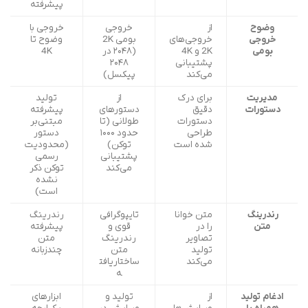
پیشرفته
وضوح
از
خروجی
خروجی با
خروجی
خروجی‌های
بومی 2K
وضوح تا
بومی
2K و 4K
(۲۰۴۸ در
4K
پشتیبانی
۲۰۴۸
می‌کند
پیکسل)
مدیریت
برای درک
از
تولید
دستورات
دقیق
دستورهای
پیشرفته
دستورات
طولانی (تا
مبتنی‌بر
طراحی
حدود ۱۰۰۰
دستور
شده است
توکن)
(محدودیت
پشتیبانی
رسمی
می‌کند
توکن ذکر
نشده
است)
رندرینگ
متن خوانا
تایپوگرافی
رندرینگ
متن
را در
قوی و
پیشرفته
تصاویر
رندرینگ
متن
تولید
متن
چندزبانه
می‌کند
ساختاریافت
ه
ادغام تولید
از
تولید و
ابزارهای