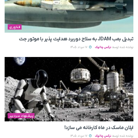
فناوری
تبدیل بمب JDAM به سلاح دوربرد هدایت پذیر با موتور جت
نوشته شده توسط
نرگس چالوک
17 مرداد 1405
پیشنهاد سردبیر
ایلان ماسک در ماه کارخانه می سازد!
نوشته شده توسط
نرگس چالوک
17 مرداد 1405