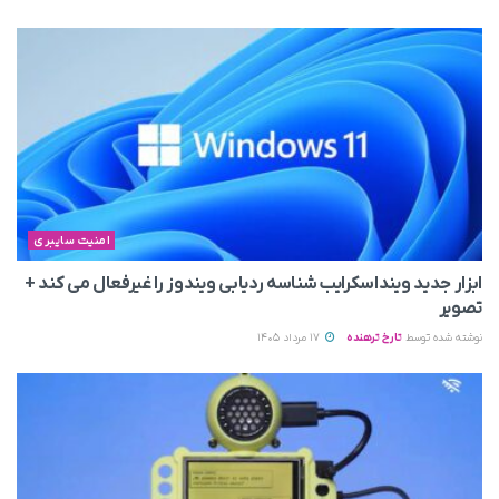
امنیت سایبری
ابزار جدید وینداسکرایب شناسه ردیابی ویندوز را غیرفعال می‌ کند +
تصویر
نوشته شده توسط
تارخ ترهنده
17 مرداد 1405