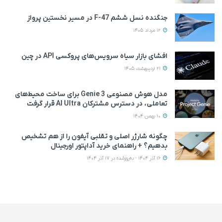
جنگنده نسل ششم F-47 در مسیر نخستین پرواز
12 مرداد 1405
افشای بازار سیاه سرویس‌های پروکسی API در چین
21 اردیبهشت 1405
مدل هوش مصنوعی Genie 3 برای ساخت محیط‌های
تعاملی، در دسترس مشترکان AI Ultra قرار گرفت
10 بهمن 1404
چگونه شارژر اصلی و تقلبی آیفون را از هم تشخیص
بدهیم؟ + راهنمای خرید آداپتور اورجینال
16 آذر 1404 - به‌روزشده در 17 آذر 1404