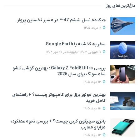
داغ‌ترین‌های روز
جنگنده نسل ششم F-47 در مسیر نخستین پرواز
12 مرداد 1405
سفر به گذشته با Google Earth
17 فروردین 1403 - به‌روزشده در 27 مهر 1404
بررسی Galaxy Z Fold8 Ultra ؛ بهترین گوشی تاشو
سامسونگ برای سال 2026
13 مرداد 1405
بهترین موتور برق برای کامپیوتر چیست؟ + راهنمای
کامل خرید
13 مرداد 1405
باتری سیلیکون کربن چیست؟ + بررسی نحوه عملکرد،
مزایا و معایب
13 مرداد 1405