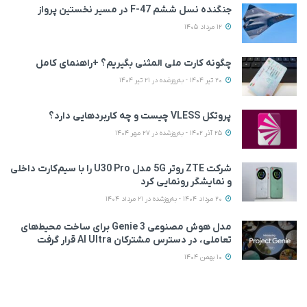
جنگنده نسل ششم F-47 در مسیر نخستین پرواز
12 مرداد 1405
چگونه کارت ملی المثنی بگیریم؟ +راهنمای کامل
20 تیر 1404 - به‌روزشده در 21 تیر 1404
پروتکل VLESS چیست و چه کاربردهایی دارد؟
25 آذر 1402 - به‌روزشده در 27 مهر 1404
شرکت ZTE روتر 5G مدل U30 Pro را با سیم‌کارت داخلی
و نمایشگر رونمایی کرد
20 مرداد 1404 - به‌روزشده در 21 مرداد 1404
مدل هوش مصنوعی Genie 3 برای ساخت محیط‌های
تعاملی، در دسترس مشترکان AI Ultra قرار گرفت
10 بهمن 1404