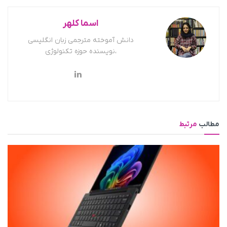
اسما کلهر
دانش آموخته مترجمی زبان انگلیسی
،نویسنده حوزه تکنولوژی
مطالب
مرتبط