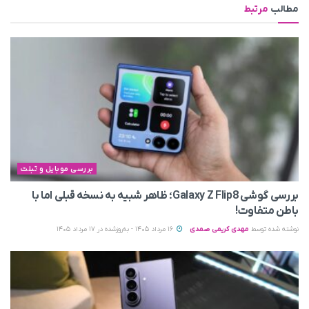
مطالب
مرتبط
بررسی موبایل و تبلت
بررسی گوشی Galaxy Z Flip8؛ ظاهر شبیه به نسخه قبلی اما با
باطن متفاوت!
نوشته شده توسط
مهدی کریمی صمدی
16 مرداد 1405 - به‌روزشده در 17 مرداد 1405