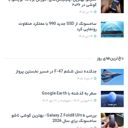
گوشی در ۲۰۲۶
26 تیر 1405
سامسونگ از SSD جدید 990 با عملکرد متفاوت
رونمایی کرد
24 تیر 1405
داغ‌ترین‌های روز
جنگنده نسل ششم F-47 در مسیر نخستین پرواز
12 مرداد 1405
سفر به گذشته با Google Earth
17 فروردین 1403 - به‌روزشده در 27 مهر 1404
بررسی Galaxy Z Fold8 Ultra ؛ بهترین گوشی تاشو
سامسونگ برای سال 2026