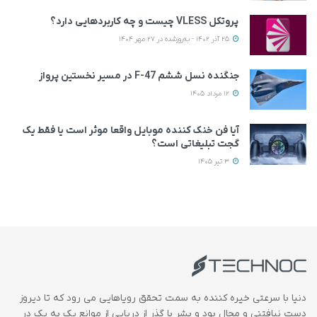
پروتکل VLESS چیست و چه کاربردهایی دارد؟
25 آذر 1402 - به‌روزشده در 27 مهر 1404
جنگنده نسل ششم F-47 در مسیر نخستین پرواز
12 مرداد 1405
آیا فن خنک کننده موبایل واقعا موثر است یا فقط یک
گجت تبلیغاتی است؟
3 تیر 1405
دنیا با سرعتی خیره کننده به سمت تحقق رویاهایی می رود که تا دیروز
دست نیافتنی و محال بود و بشر با گذر از دریایی از موانع یک به یک در