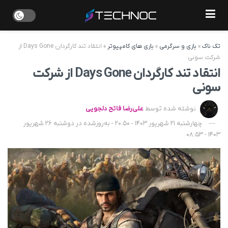
تک ناک
»
بازی و سرگرمی
»
بازی های کامپیوتر
»
انتقاد تند کارگردان Days Gone از
شرکت سونی
انتقاد تند کارگردان Days Gone از شرکت
سونی
نوشته شده توسط
علی‌رضا فاتح دلجویی
چهارشنبه 21 شهریور 1403 - 20:50 - به‌روزشده در دوشنبه 26 شهریور
1403 - 08:53