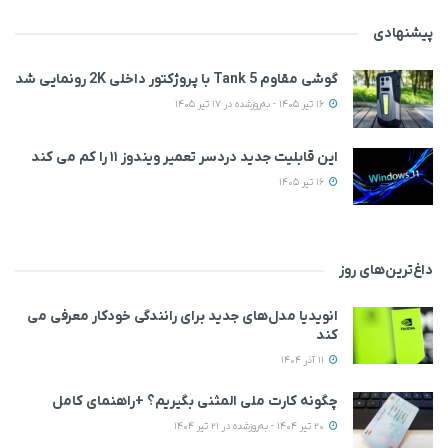
پیشنهادی
گوشی مقاوم Tank 5 با پروژکتور داخلی 2K رونمایی شد
16 تیر 1405 - به‌روزشده در 17 تیر 1405
این قابلیت جدید دردسر تعمیر ویندوز ۱۱ را کم می کند
16 تیر 1405
داغ‌ترین‌های روز
انویدیا مدل‌های جدید برای رانندگی خودکار معرفی می
کند
11 آذر 1404
چگونه کارت ملی المثنی بگیریم؟ +راهنمای کامل
20 تیر 1404 - به‌روزشده در 21 تیر 1404