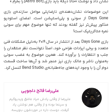
نشان داد و نوشت: «حالا دیگه باید بازی [Astro Bot] را بخرم.»
این موضوعات نشان‌دهنده‌ی نارضایتی عوامل سازنده‌ی بازی
Days Gone از سونی و پلی‌استیشن است. اعضای استودیو
مذکور پیش‌تر نیز گفته بودند که تنها موضوع مهم برای سونی
نمره متاکریتیک است!
بازی Days Gone بعد از انتشار در سال ۲۰۱۹ به‌دلیل مشکلات فنی
متعدد و برخی ایرادات طراحی خود، اصلاً نتوانست نظر منتقدان را
جلب و انتظارات را برآورده کند. همین موضوع به غضب سونی
به‌عنوان ناشر و مالک بازی نیز منجر شد و آن‌ها ساخت قسمت
دوم آن را با وجود ایده‌های جاه‌طلبانه‌ی Bend Studio کنسل کرد.
علی‌رضا فاتح دلجویی
علیرضا از وقتی یادش میاد عاشق ویدیوگیم
و سینما بوده و از وقتی هم نوشتن یاد
گرفت، دوست داره در موردشون بنویسه.