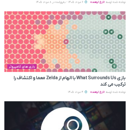
نوشته شده توسط
تارخ ترهنده
6 مرداد 1405 - به‌روزشده در 8 مرداد 1405
بازی های کامپیوتر
بازی What Surrounds Us با الهام از Zelda معما و اکتشاف را
ترکیب می‌ کند
نوشته شده توسط
تارخ ترهنده
4 مرداد 1405