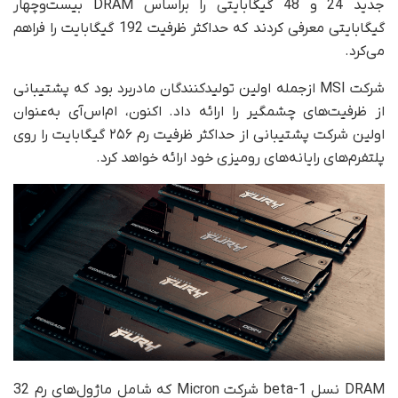
جدید 24 و 48 گیگابایتی را بر‌اساس DRAM بیست‌وچهار
گیگابایتی معرفی کردند که حداکثر ظرفیت 192 گیگابایت را فراهم
می‌کرد.
شرکت MSI از‌جمله اولین تولیدکنندگان مادربرد بود که پشتیبانی
از ظرفیت‌های چشمگیر را ارائه داد. اکنون، ام‌اس‌آی به‌عنوان
اولین شرکت پشتیبانی‌ از حداکثر ظرفیت رم ۲۵۶ گیگابایت را روی
پلتفرم‌های رایانه‌های رومیزی خود ارائه خواهد کرد.
DRAM نسل 1-beta شرکت Micron که شامل ماژول‌های رم 32