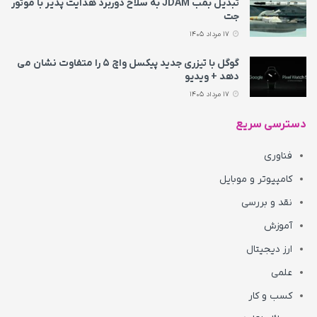
تبدیل بمب JDAM به سلاح دوربرد هدایت پذیر با موتور
جت
17 مرداد 1405
گوگل با تیزری جدید پیکسل واچ ۵ را متفاوت نشان می‌
دهد + ویدیو
17 مرداد 1405
دسترسی سریع
فناوری
کامپیوتر و موبایل
نقد و بررسی
آموزش
ارز دیجیتال
علمی
کسب و کار