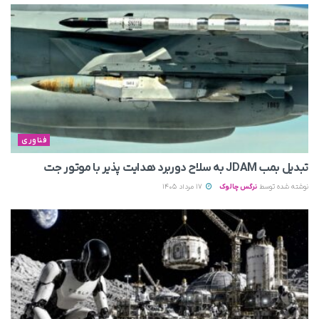
فناوری
تبدیل بمب JDAM به سلاح دوربرد هدایت پذیر با موتور جت
نوشته شده توسط
نرگس چالوک
17 مرداد 1405