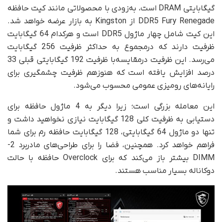
گیگابایتی DRAM است، به‌زودی با محصولاتی مانند کیت حافظه
DDR5 Fury Renegade از Kingston به بازار عرضه خواهد شد.
این کیت شامل چهار ماژول DDR5 است و هر‌کدام 64 گیگابایت
ظرفیت دارند که در‌مجموع به حداکثر ظرفیت 256 گیگابایت
می‌رسد. این ظرفیت درمقایسه‌با ظرفیت 192 گیگابایتی قبلی 33
درصد افزایش یافته است که هنوز‌هم ظرفیت چشمگیری برای
رایانه‌های رومیزی عمومی محسوب می‌شود.
این معامله بزرگی است؛ زیرا دیگر به 4 ماژول حافظه برای
دستیابی به ظرفیت کلی 128 گیگابایت نیازی نخواهید داشت و
تنها دو ماژول 64 گیگابایتی، 128 گیگابایت حافظه رم برای شما
فراهم خواهد کرد. همچنین، فضا را برای طراحی‌های مادربرد 2-
DIMM بیشتر باز می‌کند که برای Overclock حافظه با حالت
دوکاناله بسیار مناسب هستند.