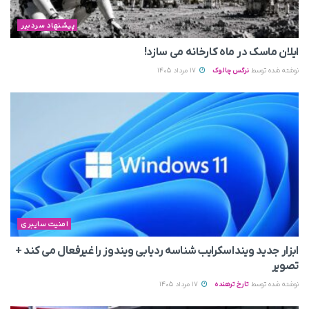
پیشنهاد سردبیر
ایلان ماسک در ماه کارخانه می سازد!
نوشته شده توسط
نرگس چالوک
17 مرداد 1405
امنیت سایبری
ابزار جدید وینداسکرایب شناسه ردیابی ویندوز را غیرفعال می‌ کند +
تصویر
نوشته شده توسط
تارخ ترهنده
17 مرداد 1405