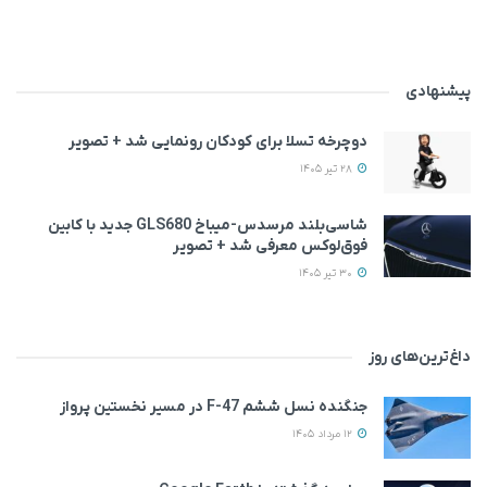
پیشنهادی
دوچرخه تسلا برای کودکان رونمایی شد + تصویر
28 تیر 1405
شاسی‌بلند مرسدس‌-میباخ GLS680 جدید با کابین
فوق‌لوکس معرفی شد + تصویر
30 تیر 1405
داغ‌ترین‌های روز
جنگنده نسل ششم F-47 در مسیر نخستین پرواز
12 مرداد 1405