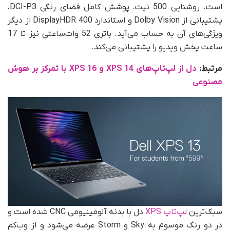
است. روشنایی 500 نیت، پوشش کامل فضای رنگی DCI-P3،
پشتیبانی از Dolby Vision و استاندارد DisplayHDR 400 از دیگر
ویژگی‌های آن به حساب می‌آید. باتری 52 وات‌ساعتی نیز تا 17
ساعت پخش ویدیو را پشتیبانی می‌کند.
مرتبط:
دل از لپ‌تاپ‌های XPS 14 و XPS 16 با تمرکز بر هوش
مصنوعی
سبک‌ترین
لپ‌تاپ XPS
دل با بدنه آلومینیومی CNC‌ شده است و
در دو رنگ موسوم به Sky و Storm عرضه می‌شود و از وب‌کم