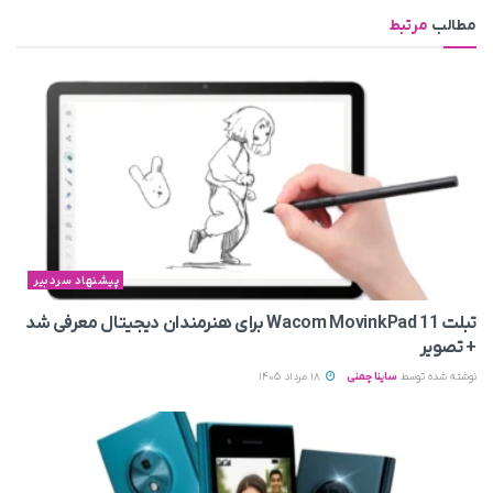
مطالب
مرتبط
پیشنهاد سردبیر
تبلت Wacom MovinkPad 11 برای هنرمندان دیجیتال معرفی شد
+ تصویر
نوشته شده توسط
ساینا چمنی
18 مرداد 1405