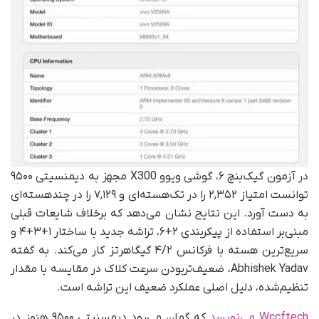
در آزمون گیک‌بنچ ۶، گوشی ویوو X300 مجهز به دیمنسیتی ۹۵۰۰
توانست امتیاز ۲,۳۵۲ را در تک‌هسته‌ای و ۷,۱۲۹ را در چند‌هسته‌ای
به دست آورد. این نتایج نشان می‌دهد که برخلاف شایعات قبلی
مبنی‌بر استفاده از پیکربندی ۲+۶، تراشه جدید با ساختار ۱+۳+۴ و
سریع‌ترین هسته با فرکانس ۴/۲ گیگاهرتز کار می‌کند. به گفته
Abhishek Yadav، ضعیف‌تربودن سرعت کلاک در مقایسه با مقدار
تنظیم‌شده، دلیل اصلی عملکرد ضعیف این تراشه است.
Wccftech می‌نویسد
که گمان می‌رود دیمسنیتی ۹۵۰۰ هنوز در