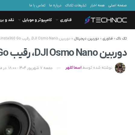
صفحه اصلی
همه اخبار
تبلیغات تکناک
درباره ما
تماس با ما
فناوری
کامپیوتر و موبایل
نقد و بر
تک ناک
»
فناوری
»
دوربین دیجیتال
»
دوربین DJI Osmo Nano، رقیب Insta360 Go، با نمایشگر اولد در راه است
دوربین DJI Osmo Nano، رقیب Insta360 Go، با نمایشگر اولد در راه است
نوشته شده توسط
اسما کلهر
جمعه 7 شهریور 1404 - 18:00
در
دو