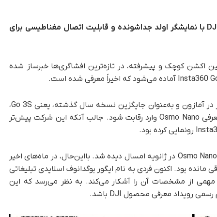
دوربین اکشن مینیاتوری و ماژولار DJI Osmo Nano با نمایشگر اولد جداشونده و قابلیت اتصال مغناطیسی برای
DJI Osmo Na، به‌عنوان دوربین اکشن کوچک و پیشرفته، در تازه‌ترین افشاگری‌ها خبرساز شده
شرکت Insta360 مدل Go Ultra را با قیمت ۴۴۹ دلار در آمازون و به‌عنوان جایگزین نسخه سال گذشته، یعنی Go 3S،
عرضه کرده است. در مقابل، DJI نیز قصد دارد با معرفی Osmo Nano وارد رقابت شود. جالب آنکه این شرکت پیش‌تر
، نخستین نشانه‌ها از وجود Osmo Nano در ژانویه امسال دیده شد. با‌این‌حال، در ماه‌های اخیر
مانده بود. اکنون فردی به نام ایگور بوگدانوف اسلایدی تبلیغاتی
همی از مشخصات آن را آشکار می‌کند. به نظر می‌رسد که این
ی رویداد معرفی محصول DJI باشد.