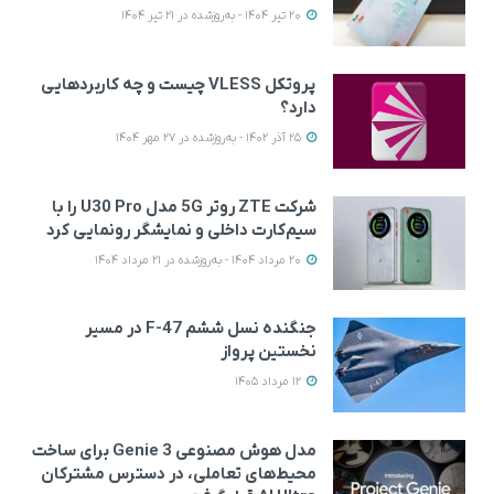
20 تیر 1404 - به‌روزشده در 21 تیر 1404
پروتکل VLESS چیست و چه کاربردهایی
دارد؟
25 آذر 1402 - به‌روزشده در 27 مهر 1404
شرکت ZTE روتر 5G مدل U30 Pro را با
سیم‌کارت داخلی و نمایشگر رونمایی کرد
20 مرداد 1404 - به‌روزشده در 21 مرداد 1404
جنگنده نسل ششم F-47 در مسیر
نخستین پرواز
12 مرداد 1405
مدل هوش مصنوعی Genie 3 برای ساخت
محیط‌های تعاملی، در دسترس مشترکان