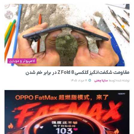
کامپیوتر و موبایل
مقاومت شگفت‌انگیز گلکسی Z Fold 8 در برابر خم شدن
نوشته شده توسط
ساینا چمنی
19 مرداد 1405