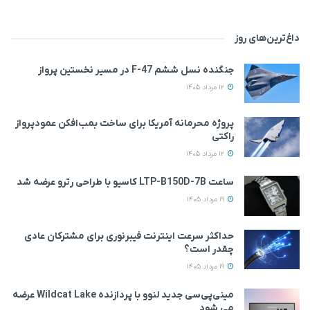
داغ‌ترین‌های روز
جنگنده نسل ششم F-47 در مسیر نخستین پرواز
12 مرداد 1405
پروژه محرمانه آمریکا برای ساخت بمب‌افکن عمودپرواز
راکتی
12 مرداد 1405
ساعت LTP-B150D-7B کاسیو با طراحی رترو عرضه شد
19 مرداد 1405
حداکثر سرعت اینترنت فیبرنوری برای مشترکان عادی
چقدر است؟
19 مرداد 1405
مینی‌پی‌سی جدید لنوو با پردازنده Wildcat Lake عرضه
می‌ شود