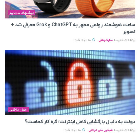
پیشنهاد سردبیر
ساعت هوشمند رولمی مجهز به ChatGPT و Grok معرفی شد +
تصویر
نوشته شده توسط
ساینا چمنی
18 مرداد 1405
اخبار داخلی
دولت به دنبال بازگشایی کامل اینترنت؛ گره کار کجاست؟
نوشته شده توسط
مجتبی علی مردانی
18 مرداد 1405