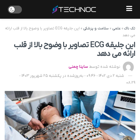
تک ناک
»
علمی
»
سلامت و پزشکی
»
این جلیقه ECG تصاویر با وضوح بالا از قلب ارائه
می دهد
این جلیقه ECG تصاویر با وضوح بالا از قلب
ارائه می دهد
نوشته شده توسط
ساینا چمنی
شنبه 2 دی 1402 - 09:46 - به‌روزشده در یکشنبه 25 شهریور 1403 -
08:29