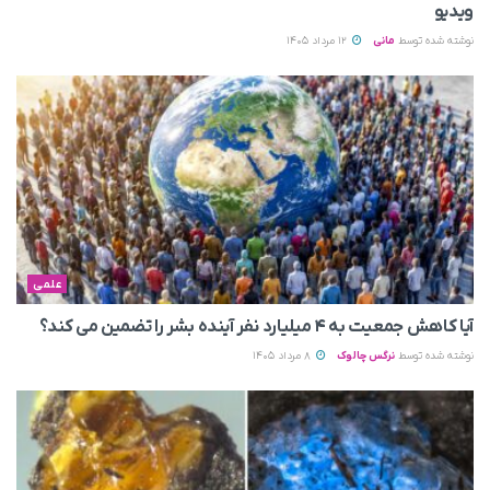
ویدیو
نوشته شده توسط
مانی
12 مرداد 1405
علمی
آیا کاهش جمعیت به ۴ میلیارد نفر آینده بشر را تضمین می‌ کند؟
نوشته شده توسط
نرگس چالوک
8 مرداد 1405