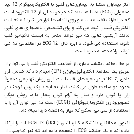
اکثر بیماران مبتلا به بیماری‌های قلبی با الکتروکاردیوگرام 12 لید
معمولی (ECG) آشنا هستند که مجموعه ای از 12 الکترود است
که در اطراف قفسه سینه و روی اندام ها قرار می گیرد که فعالیت
الکتریکی قلب را ثبت می کند و برای تشخیص ناهنجاری های قلبی
مانند آریتمی هایی که می تواند منجر به ایست ناگهانی قلب
شود، استفاده می شود. با این حال، ECG 12 در اطلاعاتی که می
تواند ارائه دهد محدود است.
در حال حاضر، نقشه برداری از فعالیت الکتریکی قلب را می توان از
طریق یک مطالعه الکتروفیزیولوژی (EP) انجام داد که شامل قرار
دادن یک کاتتر در حفره های قلب است. این روش تهاجمی معمولاً
حدود دو ساعت طول می کشد، نیاز به ایجاد یک برش کوچک در
ران یا گردن دارد و نیاز به آرام کردن بیمار دارد. روش دیگر،
تصویربرداری الکتروکاردیوگرافی (ECGI) است که می توان آن را با
استفاده از سی تی اسکن که نیاز به اشعه دارد انجام داد.
اکنون محققان دانشگاه کالج لندن (UCL) ECG 12 لید را ارتقا
داده اند و یک جلیقه ECG را توسعه داده اند که غیر تهاجمی، از