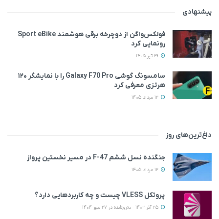
پیشنهادی
فولکس‌واگن از دوچرخه برقی هوشمند Sport eBike
رونمایی کرد
29 تیر 1405
سامسونگ گوشی Galaxy F70 Pro را با نمایشگر ۱۲۰
هرتزی معرفی کرد
12 مرداد 1405
داغ‌ترین‌های روز
جنگنده نسل ششم F-47 در مسیر نخستین پرواز
12 مرداد 1405
پروتکل VLESS چیست و چه کاربردهایی دارد؟
25 آذر 1402 - به‌روزشده در 27 مهر 1404