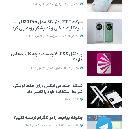
20 تیر 1404 - به‌روزشده در 21 تیر 1404
شرکت ZTE روتر 5G مدل U30 Pro را با
سیم‌کارت داخلی و نمایشگر رونمایی کرد
20 مرداد 1404 - به‌روزشده در 21 مرداد 1404
پروتکل VLESS چیست و چه کاربردهایی
دارد؟
25 آذر 1402 - به‌روزشده در 27 مهر 1404
شبکه اجتماعی ایکس برای حفظ توییتر،
شرایط استفاده خود را تغییر داد
26 آذر 1404
چگونه پیام‌ها را در تلگرام ترجمه کنیم؟
18 فروردین 1403 - به‌روزشده در 5 آبان 1404