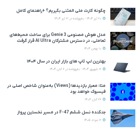
چگونه کارت ملی المثنی بگیریم؟ +راهنمای کامل
20 تیر 1404 - به‌روزشده در 21 تیر 1404
مدل هوش مصنوعی Genie 3 برای ساخت محیط‌های
تعاملی، در دسترس مشترکان AI Ultra قرار گرفت
10 بهمن 1404
بهترین لپ تاپ های بازار ایران در سال ۱۴۰۴
16 شهریور 1404 - به‌روزشده در 6 آبان 1404
متا: معیار بازدیدها (Views) به‌عنوان شاخص اصلی در
فیسبوک خواهد بود
26 آبان 1403
جنگنده نسل ششم F-47 در مسیر نخستین پرواز
12 مرداد 1405