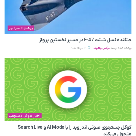
پیشنهاد سردبیر
جنگنده نسل ششم F-47 در مسیر نخستین پرواز
نوشته شده توسط
نرگس چالوک
12 مرداد 1405
اخبار هوش مصنوعی
گوگل جستجوی صوتی اندروید را با AI Mode و Search Live
متحول می‌کند