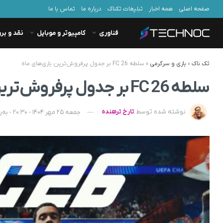
صفحه اصلی
همه اخبار
تبلیغات تکناک
درباره ما
تماس با ما
فناوری
کامپیوتر و موبایل
نقد و بر
تک ناک
»
بازی و سرگرمی
»
سلطه FC 26 بر جدول پرفروش‌ترین بازی‌های ماه
سلطه FC 26 بر جدول پرفروش‌ترین بازی‌های ماه
نوشته شده توسط
تارخ ترهنده
جمعه 25 مهر 1404 - 20:30 - به‌روزشده در شنبه 26 مهر 1404 - 10:33