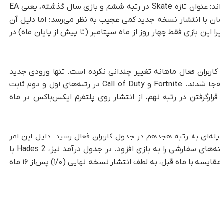
ندارد. تنها دو بازی از EA در این فهرست جای گرفته‌اند: عنوان تازه Skate در رتبه ششم و بازی سال گذشته، یعنی EA
ر جایگاهی بالا هم‌زمان با انتشار نسخه جدید کمی عجیب به نظر می‌رسد؛ اما دلیل آن
اربران است؛ زیرا این بازی فقط چهار روز از ماه سپتامبر (تا پیش از پایان ماه) در
ربران فعال ماهانه تغییر چندانی نکرده است. تنها ورودی جدید
Skate بود و بقیه بازی‌ها صرفاً در جایگاه خود جابه‌جا شدند. Fortnite و Call of Duty در رتبه‌های اول و دوم ثابت
ت به فهرست و قرارگرفتن در رتبه نهم، از انتشار روی پلتفرم ایکس‌باکس در ماه
ارج از ده بازی اول، No Man’s Sky با جهشی ۳۴ پله‌ای به رتبه هجدهم در جدول کاربران فعال رسید. دلیل این امر
به‌روزرسانی بزرگ «Voyagers» است که ویژگی سفینه‌های سفارشی را به بازی افزود. در جدول درآمد نیز، Hades 2 با
قرارگرفتن در جایگاه بیستم و جهشی ۳۳۲ پله‌ای در مقایسه با ماه قبل، به لطف انتشار نسخه نهایی (۱/۰) پس‌از ۱۶ ماه