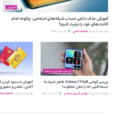
آموزش
آموزش حذف دائمی حساب شبکه‌های اجتماعی؛ چگونه تمام
اکانت‌های خود را دیلیت کنیم؟
نوشته شده توسط
فاطمه امامی
16 مرداد 1405
بررسی موبایل و تبلت
بررسی گوشی Galaxy Z Flip8؛ ظاهر شبیه به
آموزش مسدود کردن کا
نسخه قبلی اما با باطن متفاوت!
آنلاین، تلفنی و حضوری
نوشته شده توسط
مهدی کریمی صمدی
16 مرداد 1405
نوشته شده توسط
فاطمه امام