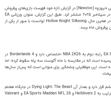
به گزارش تک‌ناک، شرکت داده‌کاوی بازی‌های ویدئویی «نیوزو» (Newzoo) در گزارش تازه خود فهرست بازی‌های پرفروش
و پرکاربر پلتفرم‌های کامپیوتر شخصی و کنسول را در سپتامبر ۲۰۲۵ منتشر کرد. طبق این گزارش، عنوان ورزشی EA
Sports FC 26 در صدر جدول درآمدزایی قرار گرفت. در همین حال، Hollow Knight Silksong توانست با عبور از یکی از
ن پرفروش ماه برسد.
در جدول درآمد ماه سپتامبر، پس‌از EA Sports FC 26 رتبه دوم به NBA 2K26 اختصاص دارد و Borderlands 4 در
ان سوم ایستاده است. رتبه چهارم به Fortnite رسیده است که در مقایسه با ماه آگوست سه پله سقوط کرده؛ اما
Hollow Knight Sil به دست آورده است. این موفقیتی چشمگیر برای عنوانی است که پس‌از سال‌ها
گیخت.
پس‌از Silksong، بازی Counter‑Strike 2 در رتبه ششم قرار دارد و بعداز آن Dying Light: The Beast در جایگاه هفتم
دیده می‌شود. سه رتبه پایانی ده بازی پرفروش به‌ترتیب به Helldivers 2 و EA Sports Madden NFL 26 و Valorant