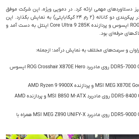
 اورکلاک نیز دستاوردهای مهمی ارائه کرد. در دمویی ویژه، این شرکت موفق
شد سرعت چشمگیر ۱۰٬۹۳۴ مگاترنسفر بر ثانیه را در پیکربندی دو کاناله (۲ رم ۲۴ گیگابایتی) به نمایش بگذارد. این
رکورد با استفاده از مادربرد ROG Maximus Z890 APEX ایسوس و پردازنده Core Ultra 9 285K اینتل به‌ دست آمد و
 فراوان و سرعت‌های مختلف به نمایش درآمد؛ از‌جمله:
پیکربندی ۴ رم ۶۴ گیگابایتی با سرعت DDR5-7000 CL38 روی مادربرد ROG Crosshair X870E Hero ایسوس
پیکربندی ۲ رم ۶۴ گیگابایتی با سرعت DDR5-8400 CL48 روی مادربرد MSI B850 M-ATX و پردازنده AMD
پیکربندی ۲ رم ۳۲ گیگابایتی با سرعت DDR5-9000 CL48 روی مادربرد MSI MEG Z890 UNIFY-X همراه با