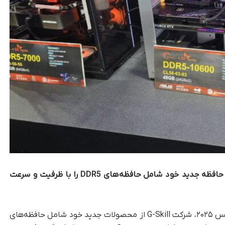
G.Skill در نمایشگاه Computex 2025 محصولات حافظه جدید خود شامل حافظه‌های DDR5 را با ظرفیت و سرعت
به گزارش تک‌ناک‌، در نمایشگاه بین‌المللی کامپیوتکس ۲۰۲۵، شرکت G-Skill از محصولات جدید خود شامل حافظه‌های