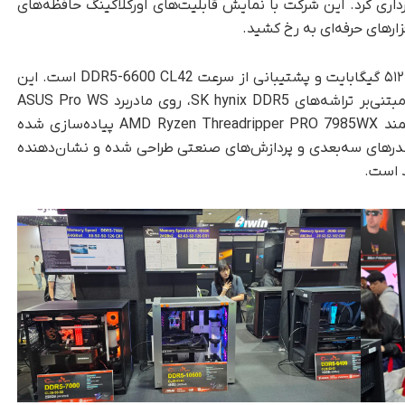
‌برداری کرد. این شرکت با نمایش قابلیت‌های اورکلاکینگ حافظه‌های
زارهای حرفه‌ای به رخ کشید.
یکی از محصولات مهم G-Skill، حافظه‌ای با ظرفیت ۵۱۲ گیگابایت و پشتیبانی از سرعت DDR5-6600 CL42 است. این
سیستم متشکل از هشت ماژول ۶۴ گیگابایتی و مبتنی‌بر تراشه‌های SK hynix DDR5، روی مادربرد ASUS Pro WS
WRX90E-SAGE SE و با استفاده از پردازنده قدرتمند AMD Ryzen Threadripper PRO 7985WX پیاده‌سازی شده
رندرهای سه‌بعدی و پردازش‌های صنعتی طراحی شده و نشان‌دهنده