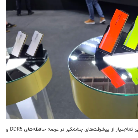
بی‌شک حضور G-Skill در کامپیوتکس ۲۰۲۵، نمایشی تمام‌عیار از پیشرفت‌های چشمگیر در عرصه حافظه‌های DDR5 و