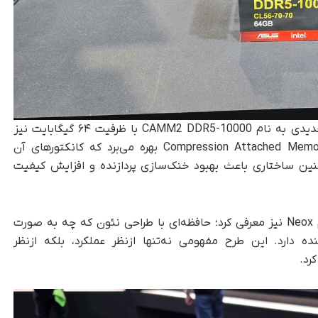
در کنار این دستاوردها، G-Skill از ماژول حافظه جدیدی به نام CAMM2 DDR5-10000 با ظرفیت ۶۴ گیگابایت نیز
پرده‌برداری کرد. این ماژول از فناوری Compression Attached Memory Module بهره می‌برد که کانکتورهای آن
نین ساختاری باعث بهبود خنک‌سازی پردازنده و افزایش کیفیت
در پایان، G-Skill محصول مفهومی جدیدی به نام Neox نیز معرفی کرد؛ حافظه‌ای با طراحی نئون که چه به صورت
 دارد. این طرح مفهومی نه‌تنها ازنظر عملکرد، بلکه ازنظر
رد.