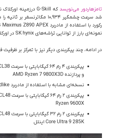
تامزهاردور می‌نویسد
که G-Skill در‌زمینه
نمونه‌ای بارز از توانایی تراشه‌های SK hynix در اورکلاک‌های حرفه‌ای بود.
در ادامه، چند پیکربندی دیگر نیز با تمرکز بر ظرفیت
و پردازنده AMD Ryzen 7 9800X3D
نسخه‌ای مشابه با استفاده از مادربرد MSI MEG X870E Godlike و پردازنده AMD Ryzen 9 9900X
Ryzen 9600X
Core Ultra 9 285K اینتل