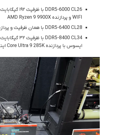
WIFI و پردازنده AMD Ryzen 9 9900X
DDR5-6400 CL28 با همان ظرفیت و پردازنده روی مادربرد X870E AORUS MASTER گیگابایت
ایسوس با پردازنده Core Ultra 9 285K اینتل