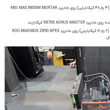
DDR5-6000 CL26 با ظرفیت ۱۹۲ گیگابایت (۴ رم ۴۸ گیگابایتی) روی مادربرد MSI MAG B850M MORTAR
DDR5-8400 CL34 با ظرفیت ۳۲ گیگابایت (۲ رم ۱۶ گیگابایتی) روی مادربرد ROG MAXIMUS Z890 APEX